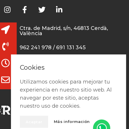
Ctra. de Madrid, s/n, 46813 Cerdà,
València
962 241 978 / 691 131 345
L-V: 7:15h - 13:30h / 15h-18h
Cookies
clientes@prefaes.com
Utilizamos cookies para mejorar tu
experiencia en nuestro sitio web. Al
navegar por este sitio, aceptas
nuestro uso de cookies.
Más información
Aceptar