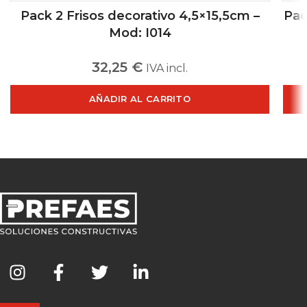
Pack 2 Frisos decorativo 4,5×15,5cm –
Pac
Mod: I014
32,25
€
IVA incl.
AÑADIR AL CARRITO