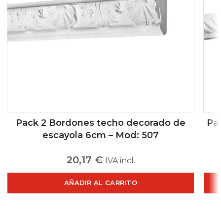
Pack 2 Bordones techo decorado de
Pa
escayola 6cm – Mod: 507
20,17
€
IVA incl.
AÑADIR AL CARRITO