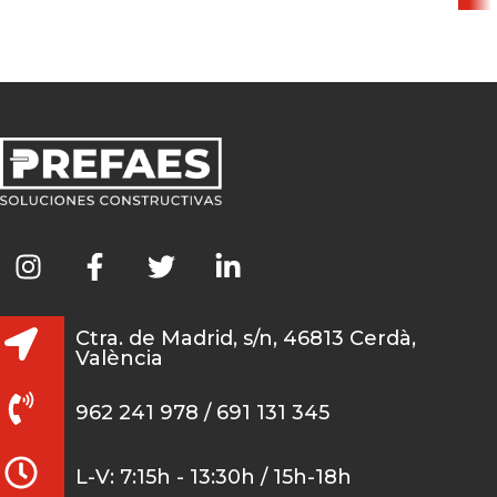
Ctra. de Madrid, s/n, 46813 Cerdà,
València
962 241 978 / 691 131 345
L-V: 7:15h - 13:30h / 15h-18h