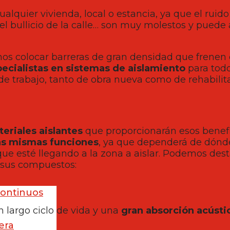
ualquier vivienda, local o estancia, ya que el ruid
 el bullicio de la calle… son muy molestos y puede 
os colocar barreras de gran densidad que frenen e
ecialistas en sistemas de aislamiento
para todo
 de trabajo, tanto de obra nueva como de rehabilit
eriales aislantes
que proporcionarán esos benef
as mismas funciones
, ya que dependerá de dónd
 que esté llegando a la zona a aislar. Podemos dest
 sus compuestos:
continuos
 largo ciclo de vida y una
gran absorción acústi
era