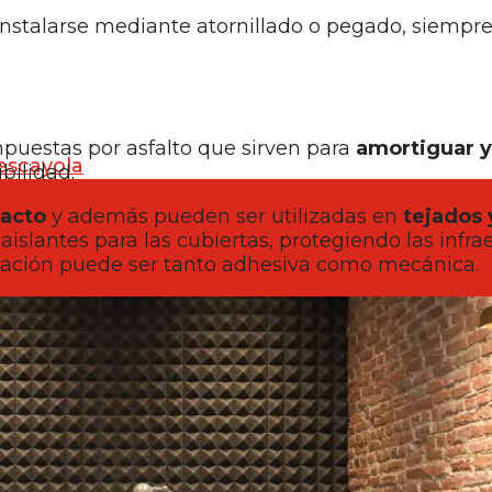
nstalarse mediante atornillado o pegado, siempre
mpuestas por asfalto que sirven para
amortiguar y
escayola
bilidad.
pacto
y además pueden ser utilizadas en
tejados 
slantes para las cubiertas, protegiendo las infra
alación puede ser tanto adhesiva como mecánica.