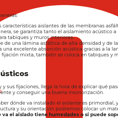
maneras:
 características aislantes de las membranas asfált
anera, se garantiza tanto el aislamiento acústico a
ara tabiques y muros interiores.
e de una lámina asfáltica de alta densidad y de l
a una excelente absorción acústica gracias a la la
a fijación mixta, también se coloca en tabiques y 
cústicos
y sus fijaciones, llega la hora de explicar qué p
s
mente y conseguir una buena insonorización.
aber dónde va instalado el aislante es primordial, 
uctura y su orientación podremos colocar un mater
e va el aislado tiene humedades o si puede sopo