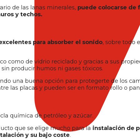
rario de las lanas minerales,
puede colocarse de 
muros y techos.
excelentes para absorber el sonido
, sobre todo e
co como de vidrio reciclado y gracias a sus propi
 sin producir humos ni gases tóxicos.
iendo una buena opción para protegerte de los ca
tre las placas y pueden ser en formato rollo o pan
cla química de petróleo y azúcar.
ducto que se elige mucho para la
instalación de 
talación y su bajo coste
.