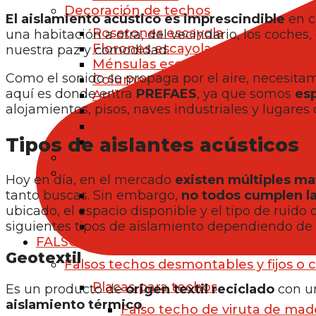
Decoración de techos
El aislamiento acústico es imprescindible
en c
Rosetones escayola
una habitación a otra, del vecindario, los coches,
Florones escayola
nuestra paz y comodidad.
Ménsulas escayola
Como el sonido se propaga por el aire, necesitam
Columnas de escayola
aquí es donde entra
PREFAES
, ya que somos
esp
Apliques de escayola
alojamientos, pisos, naves industriales y lugares
Bóvedas de escayola
Vigas de escayola
Tipos de aislantes acústicos
Piezas de escayola a medida
Paneles 3D escayola
Accesorios de escayola
Hoy en día, en el mercado
existen múltiples mat
Trampillas de escayola
tanto buscas. Sin embargo,
no todos cumplen l
Esparto para escayola
ubicado, el espacio disponible y el tipo de ruido
Herramientas para escayola
siguientes tipos de aislamiento dependiendo de
FALSOS TECHOS
Geotextil
Falsos techos desmontables y fijos o 
Placas para techos
Es un producto de
origen textil
reciclado
con un
aislamiento térmico
.
Falso techo de viruta de mad