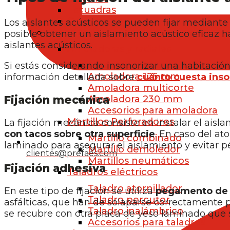
Escuadras
Grapadoras
Los aislantes acústicos se pueden fijar mediante 
Maquinaria
posible obtener un aislamiento acústico eficaz h
aislantes acústicos.
Amoladoras y radiales
Amoladora 115 mm
Si estás considerando insonorizar una habitación
Amoladora 125 mm
información detallada sobre
cuánto cuesta inso
Amoladora multicorte
Amoladora 230 mm
Fijación mecánica
Accesorios para amoladora
Martillos Perforadores
La fijación mecánica consiste en instalar el aisla
con tacos sobre otra superficie
. En caso del a
Martillo combinado
laminado para asegurar el aislamiento y evitar 
Martillo demoledor
clientes@prefaes.com
Martillos neumáticos
Fijación adhesiva
Taladros eléctricos
Taladro atornillador
En este tipo de fijación se utiliza
pegamento de 
Taladro percutor
asfálticas, que han de solaparse correctamente p
Taladro inalámbrico
se recubre con otra placa de yeso laminado que s
Accesorios para taladros