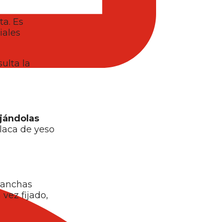
ta. Es
iales
ulta la
ijándolas
placa de yeso
planchas
vez fijado,