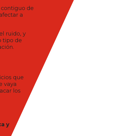
o contiguo de
afectar a
l ruido, y
 tipo de
ación.
icios que
e vaya
acar los
ca y