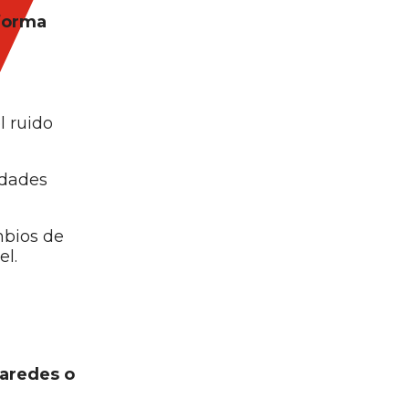
forma
l ruido
edades
mbios de
el.
paredes o