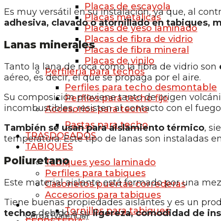
Placas de escayola
Es muy versátil en su instalación, ya que, al cont
Placas metálicas
adhesiva, clavado o atornillado en tabiques, 
Placas de yeso laminado
Placas de fibra de vidrio
Lanas minerales
Placas de fibra mineral
Placas de vinilo
Tanto la lana de roca como la fibra de vidrio son
Perfilería para techos
aéreo, es decir, el que se propaga por el aire.
Perfiles para techo desmontable
Su composición proviene tanto de origen volcáni
Perfiles para techo fijo
incombustibles, resisten al contacto con el fuego
Accesorios para techo
Pastas para techo
También se usan para aislamiento térmico
, s
TRASDOSADOS
temperatura. Este tipo de lanas son instaladas en
TABIQUES
Poliuretano
Tabiques yeso laminado
Perfiles para tabiques
Este material aislante está formado por una mez
Casonetos puertas correderas
Accesorios para tabiques
Tiene buenas propiedades aislantes y es un pro
Tornillos para tabiques
techos
debido a su
ligereza, comodidad de ins
Cerdà (Valencia)