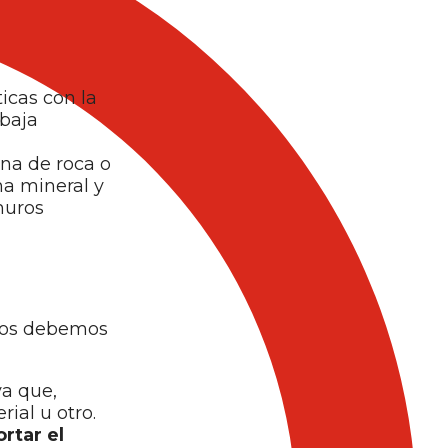
icas con la
 baja
ana de roca o
na mineral y
muros
asos debemos
ya que,
ial u otro.
rtar el