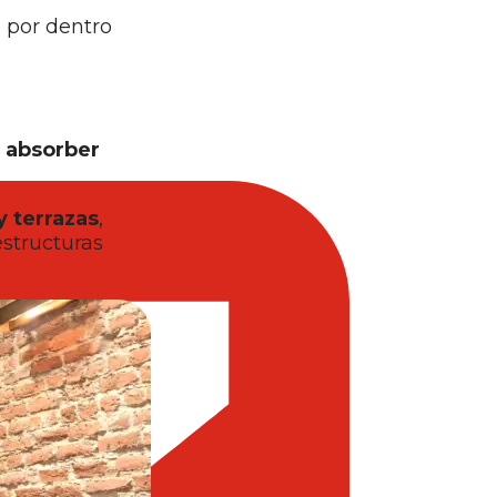
 por dentro
 absorber
y terrazas
,
estructuras