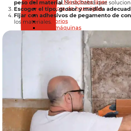
Niveles y Medidores láser
peso del material
. Si no, habrá que solucio
Clavadora de hormigón
Escoger el tipo, grosor y medida adecua
Jardín
Fijar con adhesivos de pegamento
de con
Accesorios
los materiales.
Otras máquinas
Brocas, clavos, tacos y tornillos
Almacenamiento y transporte
Maletines
Cajas de Herramientas
Mochilas
Accesorios para Ferretería
Baterías y Cargadores
Ropa Laboral
Otros Accesorios para ferretería
Premium Store
AISLAMIENTO
Aislamiento térmico
Lana de roca
Paneles Aislantes Térmicos