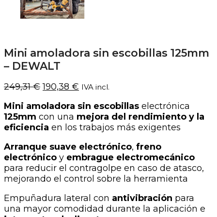
Mini amoladora sin escobillas 125mm
– DEWALT
El
El
249,31
€
190,38
€
IVA incl.
precio
precio
Mini amoladora sin escobillas
electrónica
original
actual
125mm
con una
mejora del rendimiento y la
era:
es:
eficiencia
en los trabajos más exigentes
249,31 €.
190,38 €.
Arranque suave electrónico
,
freno
electrónico
y
embrague electromecánico
para reducir el contragolpe en caso de atasco,
mejorando el control sobre la herramienta
Empuñadura lateral con
antivibración
para
una mayor comodidad durante la aplicación e