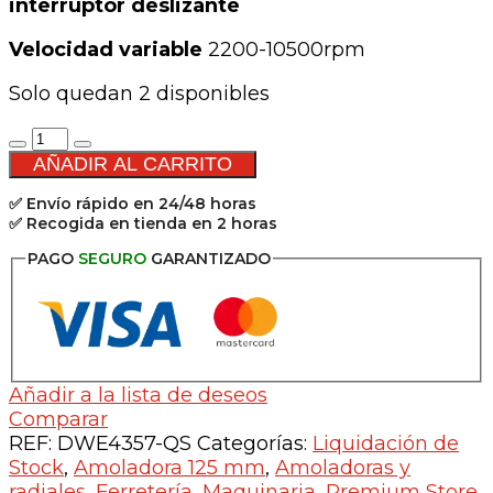
interruptor deslizante
Velocidad variable
2200-10500rpm
Solo quedan 2 disponibles
Mini
amoladora
AÑADIR AL CARRITO
sin
✅ Envío rápido en 24/48 horas
escobillas
✅ Recogida en tienda en 2 horas
125mm
-
PAGO
SEGURO
GARANTIZADO
DEWALT
cantidad
Añadir a la lista de deseos
Comparar
REF:
DWE4357-QS
Categorías:
Liquidación de
Stock
,
Amoladora 125 mm
,
Amoladoras y
radiales
,
Ferretería
,
Maquinaria
,
Premium Store