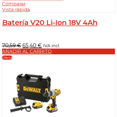
Comparar
Vista rápida
Batería V20 Li-Ion 18V 4Ah
El
El
70,59
€
65,40
€
IVA incl.
precio
precio
AÑADIR AL CARRITO
original
actual
Oferta
era:
es:
70,59 €.
65,40 €.