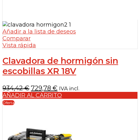
Añadir a la lista de deseos
Comparar
Vista rápida
Clavadora de hormigón sin
escobillas XR 18V
El
El
934,42
€
729,78
€
IVA incl.
precio
precio
AÑADIR AL CARRITO
original
actual
Oferta
era:
es:
934,42 €.
729,78 €.