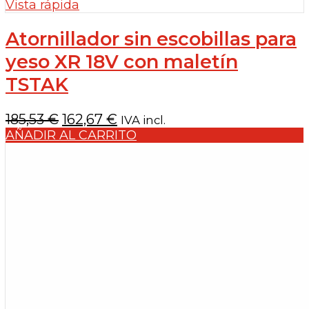
Vista rápida
Atornillador sin escobillas para
yeso XR 18V con maletín
TSTAK
El
El
185,53
€
162,67
€
IVA incl.
precio
precio
AÑADIR AL CARRITO
original
actual
era:
es:
185,53 €.
162,67 €.