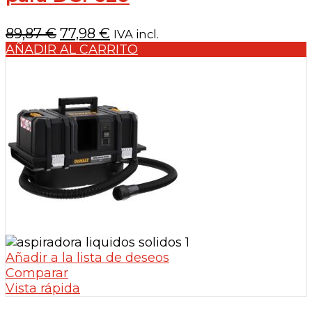
El
El
89,87
€
77,98
€
IVA incl.
precio
precio
AÑADIR AL CARRITO
original
actual
era:
es:
89,87 €.
77,98 €.
Añadir a la lista de deseos
Comparar
Vista rápida