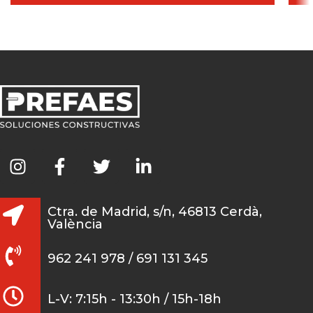
Ctra. de Madrid, s/n, 46813 Cerdà,
València
962 241 978 / 691 131 345
L-V: 7:15h - 13:30h / 15h-18h