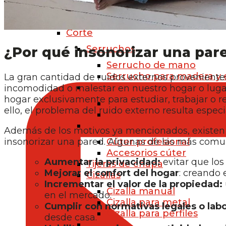
FERRETERÍA
Herramientas manuales
Corte
Serruchos
¿Por qué insonorizar una par
Serrucho de mano
Serrucho para madera y 
La gran cantidad de ruidos externos provenientes
Sierra de arco
incomodidad o malestar en nuestro hogar o lugar
hogar exclusivamente para estudiar, trabajar o re
Sierra arco metal
ello, el problema del ruido externo resulta espec
Sierra arco madera
Cúter
Además de los motivos ya mencionados, existen 
Cúter profesional
insonorizar una pared. Algunas de las más comu
Accesorios cúter
Aumentar la privacidad:
evitar que los 
Tijeras de chapa
Mejorar el confort del hogar
: creando 
Cizallas
Incrementar el valor de la propiedad:
Cizalla manual
en el mercado.
Cizalla para metal
Cumplir con normativas legales o labo
Cizalla para perfiles
desde casa.
Alicates