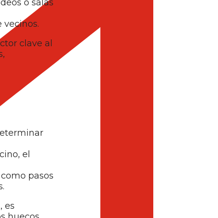
deos o salas
 vecinos.
tor clave al
s,
eterminar
ino, el
o, como pasos
s.
, es
tos huecos