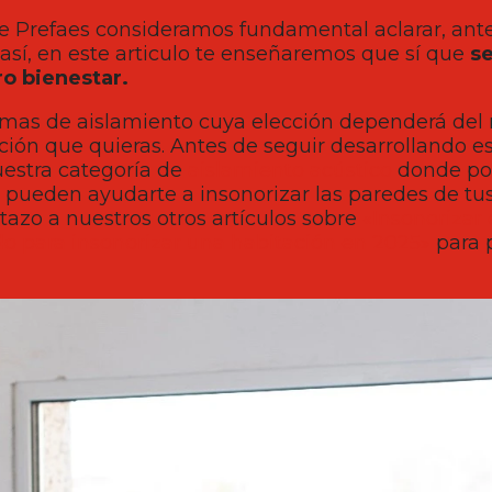
 Prefaes consideramos fundamental aclarar, ante
 así, en este articulo te enseñaremos que sí que
s
ro bienestar.
emas de aislamiento cuya elección dependerá del 
ación que quieras. Antes de seguir desarrollando e
estra categoría de
aislamiento acústico
donde po
 pueden ayudarte a insonorizar las paredes de tus
azo a nuestros otros artículos sobre
«Insonorizar 
do para insonorizar una habitación en 2025»
para 
continuos
era