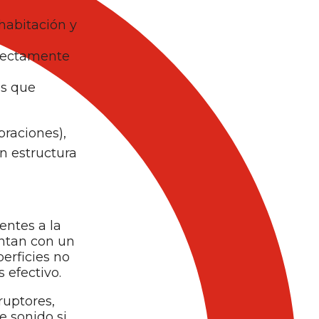
habitación y
irectamente
os que
braciones),
on estructura
entes a la
entan con un
perficies no
 efectivo.
ruptores,
e sonido si