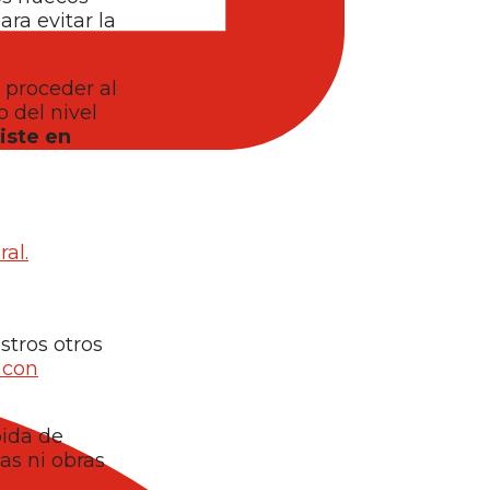
ra evitar la
e proceder al
 del nivel
iste en
ral.
stros otros
 con
pida de
as ni obras