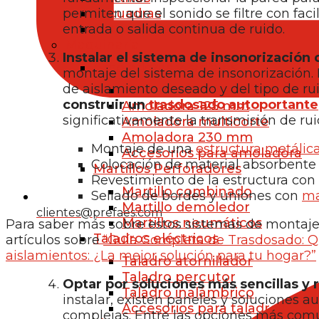
permiten que el sonido se filtre con fac
Escuadras
entrada o salida continua de ruido.
Grapadoras
Maquinaria
Instalar el sistema de insonorización 
Amoladoras y radiales
montaje del sistema de insonorización. 
de aislamiento deseado y del tipo de ru
Amoladora 115 mm
construir un
trasdosado autoportante
Amoladora 125 mm
significativamente la transmisión de ru
Amoladora multicorte
Amoladora 230 mm
Montaje de una
estructura metálica
Accesorios para amoladora
Colocación de material absorbente 
Martillos Perforadores
Revestimiento de la estructura con
Martillo combinado
Sellado de bordes y uniones con
ma
Martillo demoledor
clientes@prefaes.com
Martillos neumáticos
Para saber más sobre estos sistemas de montaje 
Taladros eléctricos
artículos sobre
“Guía Completa de Trasdosado: Q
aislamientos: ¿La mejor solución para tu hogar?”
Taladro atornillador
Taladro percutor
Optar por soluciones más sencillas y 
Taladro inalámbrico
instalar, existen paneles y soluciones 
Accesorios para taladros
complejas. Entre las opciones más com