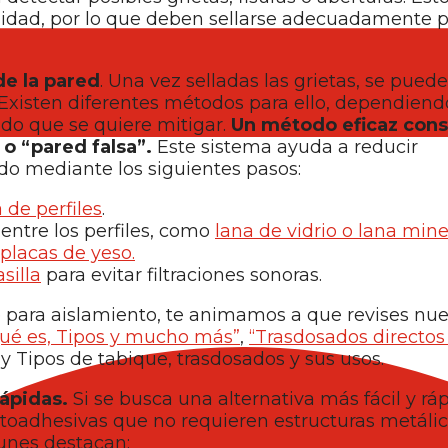
ilidad, por lo que deben sellarse adecuadamente pa
de la pared
. Una vez selladas las grietas, se pued
Existen diferentes métodos para ello, dependiendo
ido que se quiere mitigar.
Un método eficaz cons
o “pared falsa”.
Este sistema ayuda a reducir
ido mediante los siguientes pasos:
 de perfiles
.
entre los perfiles, como
lana de vidrio o lana mine
placas de yeso.
silla
para evitar filtraciones sonoras.
para aislamiento, te animamos a que revises nue
ué es, Tipos y mucho más”
,
“Trasdosados directos
y Tipos de tabique, trasdosados y sus usos.
rápidas.
Si se busca una alternativa más fácil y rá
autoadhesivas que no requieren estructuras metálic
unes destacan: