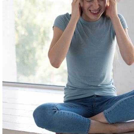
Placas de escayola
Placas metálicas
Placas de yeso laminado
Placas de fibra de vidrio
Placas de fibra mineral
Placas de vinilo
Perfilería para techos
Perfiles para techo desmontable
Perfiles para techo fijo
Accesorios para techo
Pastas para techo
TRASDOSADOS
TABIQUES
Tabiques yeso laminado
Perfiles para tabiques
Casonetos puertas correderas
Accesorios para tabiques
Tornillos para tabiques
Cerdà (Valencia)