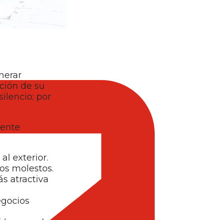
nerar
ción de su
ilencio; por
iente
al exterior.
dos molestos.
s atractiva
egocios