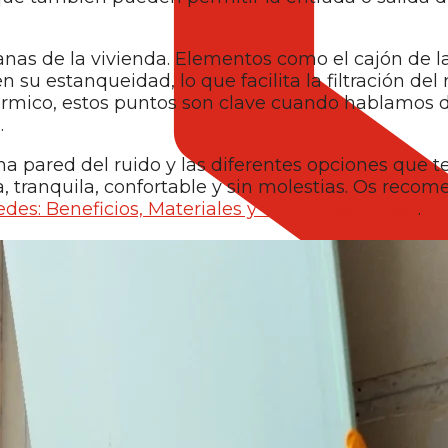
anas de la vivienda. Elementos como el cajón de l
 su estanqueidad, lo que facilita la filtración del 
 térmico, estos puntos son clave cuando hablamos 
.
 pared del ruido y las diferentes opciones que 
, tranquila, confortable y sin molestias. Os rec
des: Beneficios, Materiales y Guía Paso a Paso
.