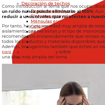
Decoración de techos
Como introducción al tema que nos ocupa, desde
Rosetones escayola
un ruido nunca puede eliminarse al 100%
. Aun
Florones escayola
reducir a unos niveles que no afecten a nuest
Ménsulas escayola
Por tanto, hay una variedad muy amplia de sist
Columnas de escayola
aislamiento que necesites y el tipo de insonoriz
Apliques de escayola
recomendamos encarecidamente que revises nu
Bóvedas de escayola
todos los productos y materiales disponibles que
Vigas de escayola
Además, te sugerimos también que eches un vist
Piezas de escayola a medida
para no oír a los vecinos»
y sobre
«Precio detalla
Paneles 3D escayola
una idea más amplia del tema.
Accesorios de escayola
Trampillas de escayola
Esparto para escayola
Herramientas para escayola
FALSOS TECHOS
Falsos techos desmontables y fijos o 
Placas para techos
Falso techo de viruta de mad