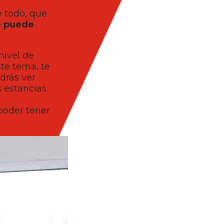
 todo, que
e puede
nivel de
ste tema, te
drás ver
 estancias.
el techo
poder tener