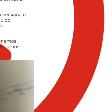
a persiana o
ruido
de
tenemos
omendamos