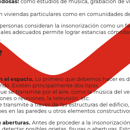
idosas:
como estudios de música, grabación de ví
n viviendas particulares como en comunidades de
personas consideran la insonorización como un fac
eriales adecuados permite lograr estancias cómoda
.
?
en el espacio.
Lo primero que debemos hacer es d
do. Existen principalmente dos tipos:
ue se transmite por el aire, como la música del vec
ones o reuniones, la televisión, etc.
 transmite a través de las estructuras del edifici
lpes en las paredes u otros elementos constructivo
u aberturas.
Antes de proceder a la insonorización
etectar posibles grietas, fisuras o aberturas. Es