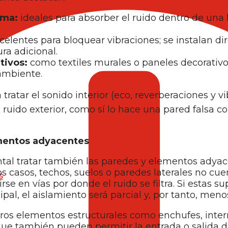
uma:
ideales para absorber el ruido dentro de una 
celentes para bloquear vibraciones; se instalan d
ra adicional.
tivos:
como textiles murales o paneles decorativ
 ambiente.
tratar el sonido interior (eco, reverberaciones y vi
ruido exterior, como sí lo hace una pared falsa c
lementos adyacentes
tal tratar también las paredes y elementos adyac
 casos, techos, suelos o paredes laterales no cu
s
e en vías por donde el ruido se filtra. Si estas su
al, el aislamiento será parcial y, por tanto, menos
ros elementos estructurales como enchufes, inter
 que también pueden permitir la entrada o salida d