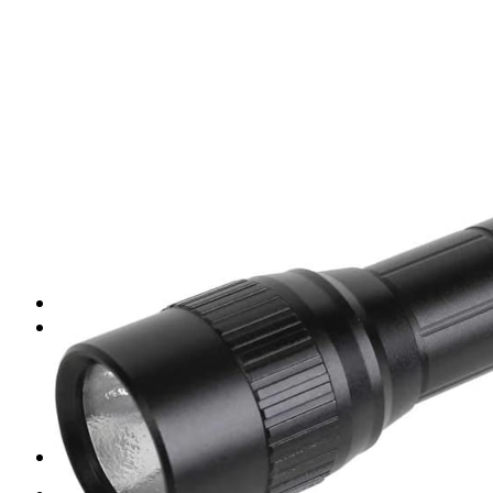
Placas de escayola
Placas metálicas
Placas de yeso laminado
Placas de fibra de vidrio
Placas de fibra mineral
Placas de vinilo
Perfilería para techos
Perfiles para techo desmontable
Perfiles para techo fijo
Accesorios para techo
Pastas para techo
TRASDOSADOS
TABIQUES
Tabiques yeso laminado
Perfiles para tabiques
Casonetos puertas correderas
Accesorios para tabiques
Tornillos para tabiques
Cerdà (Valencia)