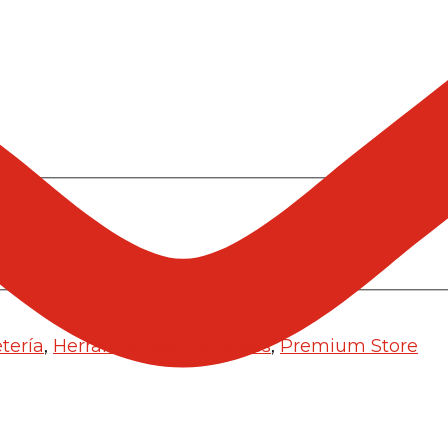
tería
,
Herramientas manuales
,
Premium Store