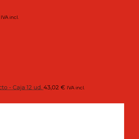
IVA incl.
to - Caja 12 ud.
43,02
€
IVA incl.
continuos
era