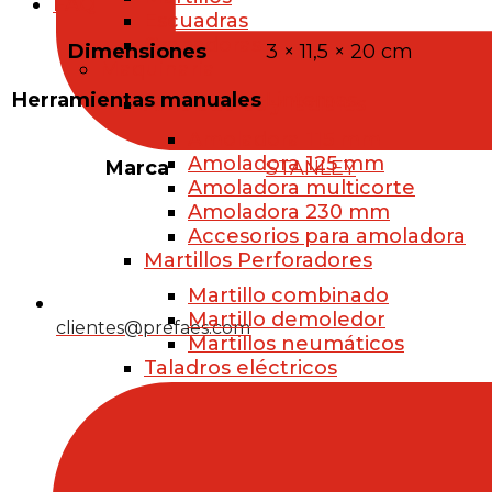
FAQ
Escuadras
Grapadoras
Dimensiones
3 × 11,5 × 20 cm
Maquinaria
Herramientas manuales
Linternas
Amoladoras y radiales
Amoladora 115 mm
Amoladora 125 mm
Marca
STANLEY
Amoladora multicorte
Amoladora 230 mm
Accesorios para amoladora
Martillos Perforadores
Martillo combinado
Martillo demoledor
clientes@prefaes.com
Martillos neumáticos
Taladros eléctricos
Taladro atornillador
Taladro percutor
Taladro inalámbrico
Accesorios para taladros