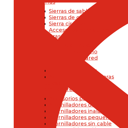
Sierras
Sierras de sable
Sierras de calar
Sierra circular
Accesorios para sierras
Lijadoras
Lijadoras mouse
Lijadoras de mano
Lijadoras de pared
Lijadoras jirafa
Lijadoras orbitales
Accesorios para lijadoras
Pistolas de Aire Caliente
Atornilladores Eléctricos
Accesorios para atornilladore
Atornilladores de impacto
Atornilladores inalámbricos
Atornilladores pequeños
Atornilladores sin cable