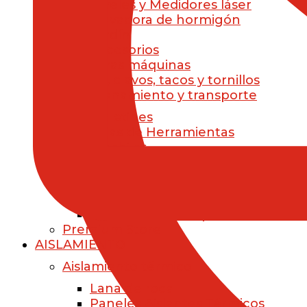
Niveles y Medidores láser
Clavadora de hormigón
Jardín
Accesorios
Otras máquinas
Brocas, clavos, tacos y tornillos
Almacenamiento y transporte
Maletines
Cajas de Herramientas
Mochilas
Accesorios para Ferretería
Baterías y Cargadores
Ropa Laboral
Otros Accesorios para ferretería
Premium Store
AISLAMIENTO
Aislamiento térmico
Lana de roca
Paneles Aislantes Térmicos